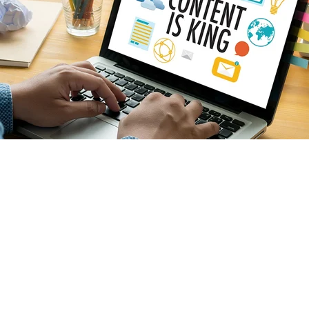
Medienservice
Mit unserem Partner 
Die Umdenker Medien & Consulting 
GmbH 
erstellen wir Digitalkonzepte für Einzelhandel, 
Gastronomie, Vereine und Kommunen.
EPublishen und vernetzen Sie Ihr PDF als hochwertiges 
ePaper!
Redaktionsservice für digitale Medien
Datenmanagement